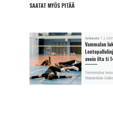
SAATAT MYÖS PITÄÄ
Julkaistu
7.1.202
Vammalan luk
Lentopallolin
avoin ilta ti 1
Tervetuloa tut
Vammalan lukio
Lentopallolinja
Vammalan Luki
vietetään avoint
tiistaina 14.1.2
17.30. Osoite on
Marttilankatu 2