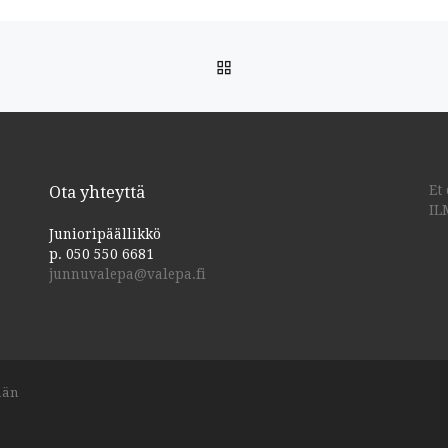
votamme
ARTIKKELISIVULLE
Et
Ota yhteyttä
IL
Junioripäällikkö
p. 050 550 6681
junnuvalepa@valepa.fi
ään