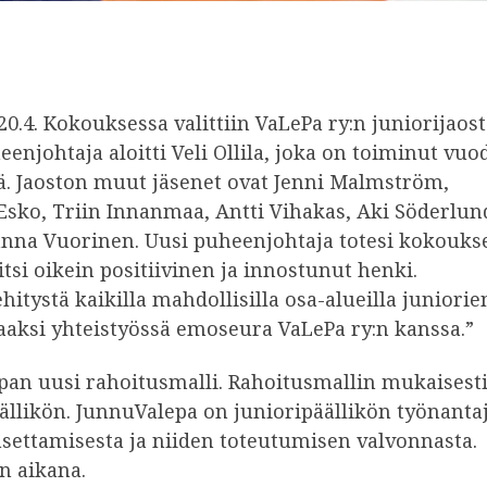
0.4. Kokouksessa valittiin VaLePa ry:n juniorijaos
enjohtaja aloitti Veli Ollila, joka on toiminut vuo
ä. Jaoston muut jäsenet ovat Jenni Malmström,
 Esko, Triin Innanmaa, Antti Vihakas, Aki Söderlun
Hanna Vuorinen. Uusi puheenjohtaja totesi kokouks
tsi oikein positiivinen ja innostunut henki.
tystä kaikilla mahdollisilla osa-alueilla juniorie
aksi yhteistyössä emoseura VaLePa ry:n kanssa.”
pan uusi rahoitusmalli. Rahoitusmallin mukaisest
llikön. JunnuValepa on junioripäällikön työnantaj
 asettamisesta ja niiden toteutumisen valvonnasta.
n aikana.