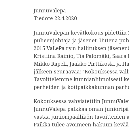
JunnuValepa
Tiedote 22.4.2020
JunnuValepan kevätkokous pidettiin 2
puheenjohtaja ja jäsenet. Uutena puhe
2015 VaLePa ry:n hallituksen jäsenen
Kristiina Rainio, Tia Palomäki, Saara
Mikko Rapeli, Jaakko Pirttikoski ja 
jälkeen seuraavaa: ”Kokouksessa valli
Tavoittelemme kunnianhimoisesti kehi
perheiden ja kotipaikkakunnan parha
Kokouksessa vahvistettiin JunnuVale
JunnuValepa palkkaa oman junioripää
vastaa junioripäällikön tavoitteiden
Paikka tulee avoimeen hakuun kevää