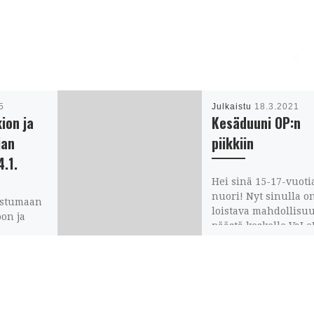
5
Julkaistu
18.3.2021
ion ja
Kesäduuni OP:n
jan
piikkiin
4.1.
Hei sinä 15-17-vuoti
nuori! Nyt sinulla o
ustumaan
loistava mahdollisu
on ja
päästä keskelle VaLe
an!
ry:n toimintaa ja tie
olla
rahaa kahden viikon
a iltaa
ajan. Kesätyöntekijä
025 klo
osallistuu […]
0, 38200