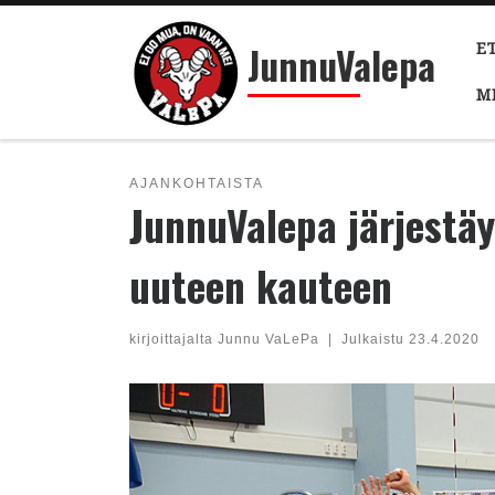
Skip to content
JunnuValepa
E
M
AJANKOHTAISTA
JunnuValepa järjestäy
uuteen kauteen
kirjoittajalta
Junnu VaLePa
|
Julkaistu
23.4.2020