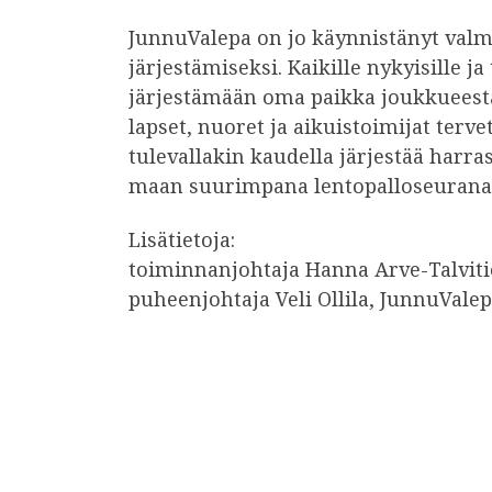
JunnuValepa on jo käynnistänyt valm
järjestämiseksi. Kaikille nykyisille j
järjestämään oma paikka joukkueesta.
lapset, nuoret ja aikuistoimijat terv
tulevallakin kaudella järjestää harras
maan suurimpana lentopalloseurana
Lisätietoja:
toiminnanjohtaja Hanna Arve-Talvitie
puheenjohtaja Veli Ollila, JunnuValep