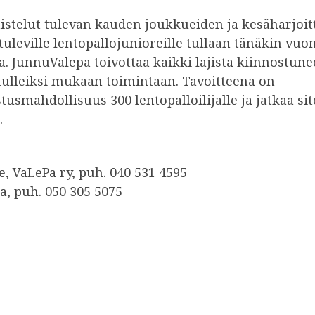
istelut tulevan kauden joukkueiden ja kesäharjoit
a tuleville lentopallojunioreille tullaan tänäkin vuo
 JunnuValepa toivottaa kaikki lajista kiinnostune
etulleiksi mukaan toimintaan. Tavoitteena on
tusmahdollisuus 300 lentopalloilijalle ja jatkaa si
.
, VaLePa ry, puh. 040 531 4595
a, puh. 050 305 5075