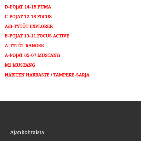
D-POJAT 14-15 PUMA​
C-POJAT 12-13 FOCUS​
A/B-TYTÖT EXPLORER
B-POJAT 10-11 FOCUS ACTIVE​
A-TYTÖT RANGER
A-POJAT 05-07 MUSTANG
M2 MUSTANG
NAISTEN HARRASTE / TAMPERE-SARJA
Ajankohtaista