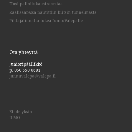
Uusi palloilukausi starttaa
Kaalisaaressa nautittiin biitsin tunnelmasta
Pihlajalinnalta tukea JunnuValepalle
Ota yhteyttä
Junioripäällikkö
p. 050 550 6681
junnuvalepa@valepa.fi
Et ole yksin
ILMO