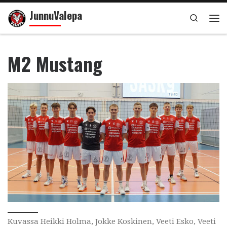
JunnuValepa
Skip to content
Search
Val
M2 Mustang
Kuvassa Heikki Holma, Jokke Koskinen, Veeti Esko, Veeti