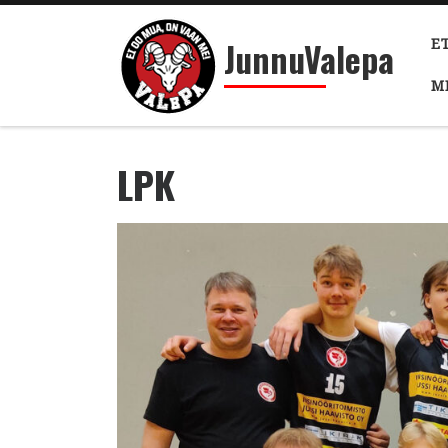
Skip to content
JunnuValepa
E
M
LPK