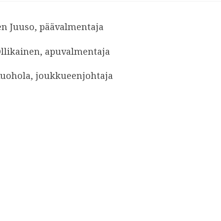
en Juuso, päävalmentaja
llikainen, apuvalmentaja
Ruohola, joukkueenjohtaja