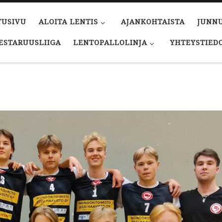
TUSIVU
ALOITA LENTIS
AJANKOHTAISTA
JUNN
ESTARUUSLIIGA
LENTOPALLOLINJA
YHTEYSTIED