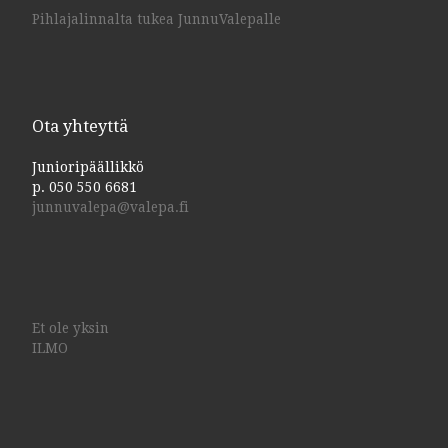
Pihlajalinnalta tukea JunnuValepalle
Ota yhteyttä
Junioripäällikkö
p. 050 550 6681
junnuvalepa@valepa.fi
Et ole yksin
ILMO