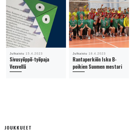
Julkaistu
15.4.2023
Julkaistu
18.4.2023
Sivusyöppö-työpaja
Rantaperkiön Isku B-
Vexvellä
poikien Suomen mestari
JOUKKUEET