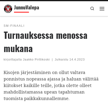
JunnuValepa
Skip to content
Search
Val
SM-FINAALI
Turnauksessa menossa
mukana
kirjoittajalta
Jaakko Pirttikoski
|
Julkaistu
14.4.2023
Kisojen järjestäminen on ollut valtava
ponnistus nopeassa ajassa ja haluan välittää
kiitokset kaikille teille, jotka olette olleet
mahdollistamassa upean tapahtuman
tuomista paikkakunnallemme.