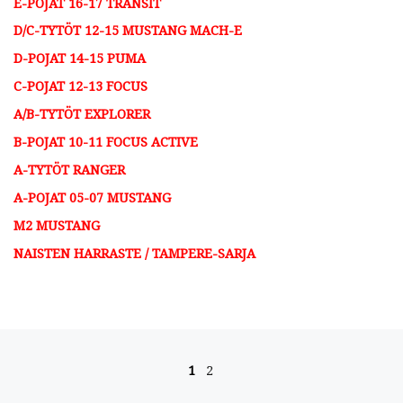
E-POJAT 16-17 TRANSIT
D/C-TYTÖT 12-15 MUSTANG MACH-E
D-POJAT 14-15 PUMA​
C-POJAT 12-13 FOCUS​
A/B-TYTÖT EXPLORER
B-POJAT 10-11 FOCUS ACTIVE​
A-TYTÖT RANGER
A-POJAT 05-07 MUSTANG
M2 MUSTANG
NAISTEN HARRASTE / TAMPERE-SARJA
Artikkelien navigointi
1
2