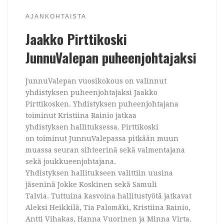
AJANKOHTAISTA
Jaakko Pirttikoski
JunnuValepan puheenjohtajaksi
JunnuValepan vuosikokous on valinnut
yhdistyksen puheenjohtajaksi Jaakko
Pirttikosken. Yhdistyksen puheenjohtajana
toiminut Kristiina Rainio jatkaa
yhdistyksen hallituksessa. Pirttikoski
on toiminut JunnuValepassa pitkään muun
muassa seuran sihteerinä sekä valmentajana
sekä joukkueenjohtajana.
Yhdistyksen hallitukseen valittiin uusina
jäseninä Jokke Koskinen sekä Samuli
Talvia. Tuttuina kasvoina hallitustyötä jatkavat
Aleksi Heikkilä, Tia Palomäki, Kristiina Rainio,
Antti Vihakas, Hanna Vuorinen ja Minna Virta.