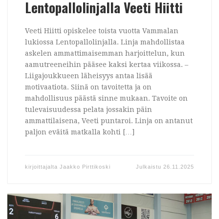
Lentopallolinjalla Veeti Hiitti
Veeti Hiitti opiskelee toista vuotta Vammalan
lukiossa Lentopallolinjalla. Linja mahdollistaa
askelen ammattimaisemman harjoittelun, kun
aamutreeneihin pääsee kaksi kertaa viikossa. –
Liigajoukkueen läheisyys antaa lisää
motivaatiota. Siinä on tavoitetta ja on
mahdollisuus päästä sinne mukaan. Tavoite on
tulevaisuudessa pelata jossakin päin
ammattilaisena, Veeti puntaroi. Linja on antanut
paljon eväitä matkalla kohti […]
kirjoittajalta
Jaakko Pirttikoski
Julkaistu
26.11.2025