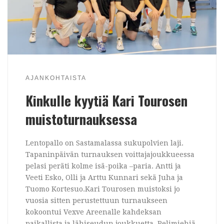
AJANKOHTAISTA
Kinkulle kyytiä Kari Tourosen
muistoturnauksessa
Lentopallo on Sastamalassa sukupolvien laji.
Tapaninpäivän turnauksen voittajajoukkueessa
pelasi peräti kolme isä-poika –paria. Antti ja
Veeti Esko, Olli ja Arttu Kunnari sekä Juha ja
Tuomo Kortesuo.Kari Tourosen muistoksi jo
vuosia sitten perustettuun turnaukseen
kokoontui Vexve Areenalle kahdeksan
paikallista ja lähiseudun joukkuetta. Pelimiehiä