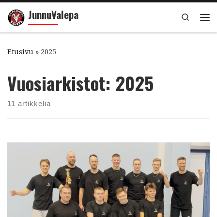
JunnuValepa
Skip to content
Search
Val
Etusivu
»
2025
Vuosiarkistot:
2025
11 artikkelia