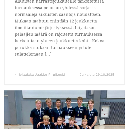
Aikuisten harrastejoukkueille tarkoitetussa
turnauksessa pelataan yhdessä sarjassa
normaaleja aikuisten sääntöjä noudattaen.
Mukaan mahtuu enintään 12 joukkuetta
ilmoittautumisjärjestyksessä. Liigatason
pelaajien määrä on rajoitettu turnauksessa
korkeintaan yhteen joukkuetta kohti. Kokoa
porukka mukaan turnaukseen ja tule
sulattelemaan […]
kirjoittajalta
Jaakko Pirttikoski
Julkaistu
29.10.2025