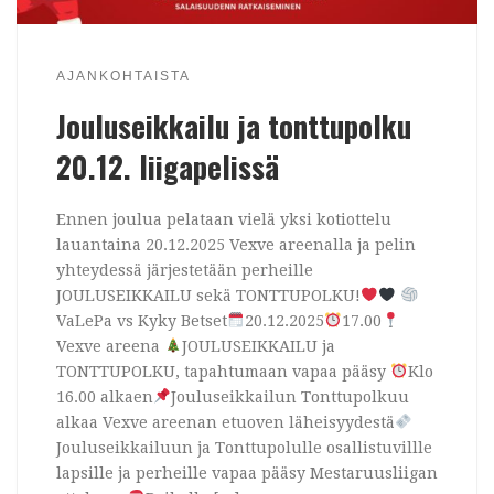
AJANKOHTAISTA
Jouluseikkailu ja tonttupolku
20.12. liigapelissä
Ennen joulua pelataan vielä yksi kotiottelu
lauantaina 20.12.2025 Vexve areenalla ja pelin
yhteydessä järjestetään perheille
JOULUSEIKKAILU sekä TONTTUPOLKU!
VaLePa vs Kyky Betset
20.12.2025
17.00
Vexve areena
JOULUSEIKKAILU ja
TONTTUPOLKU, tapahtumaan vapaa pääsy
Klo
16.00 alkaen
Jouluseikkailun Tonttupolkuu
alkaa Vexve areenan etuoven läheisyydestä
Jouluseikkailuun ja Tonttupolulle osallistuvillle
lapsille ja perheille vapaa pääsy Mestaruusliigan