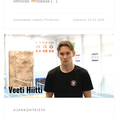
otteluun
Paikalla […]
kirjoittajalta
Jaakko Pirttikoski
Julkaistu
16.12.2025
AJANKOHTAISTA