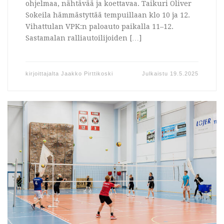
ohjelmaa, nähtävää ja koettavaa. Taikuri Oliver
Sokeila hämmästyttää tempuillaan klo 10 ja 12.
Vihattulan VPK:n paloauto paikalla 11–12.
Sastamalan ralliautoilijoiden […]
kirjoittajalta
Jaakko Pirttikoski
Julkaistu
19.5.2025