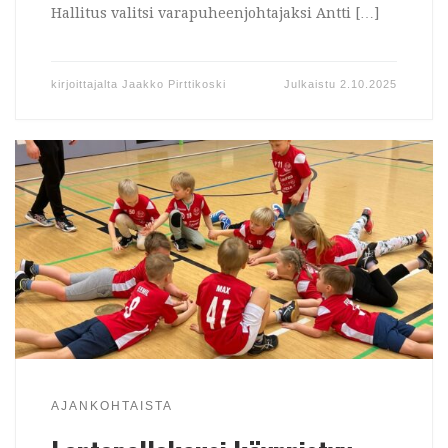
Hallitus valitsi varapuheenjohtajaksi Antti […]
kirjoittajalta
Jaakko Pirttikoski
Julkaistu
2.10.2025
AJANKOHTAISTA