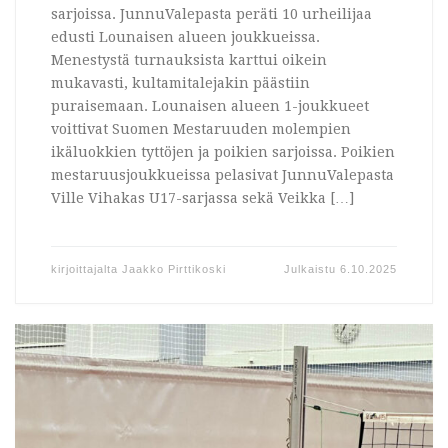
sarjoissa. JunnuValepasta peräti 10 urheilijaa
edusti Lounaisen alueen joukkueissa.
Menestystä turnauksista karttui oikein
mukavasti, kultamitalejakin päästiin
puraisemaan. Lounaisen alueen 1-joukkueet
voittivat Suomen Mestaruuden molempien
ikäluokkien tyttöjen ja poikien sarjoissa. Poikien
mestaruusjoukkueissa pelasivat JunnuValepasta
Ville Vihakas U17-sarjassa sekä Veikka […]
kirjoittajalta
Jaakko Pirttikoski
Julkaistu
6.10.2025