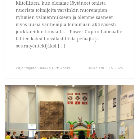
kiitollinen, kun olemme löytäneet omista
nuorista toimijoita varsinkin nuorempien
ryhmien valmennukseen ja olemme saaneet
myös uusia vanhempia toimimaan aktiivisesti
joukkueiden taustalla. – Power Cupiin Loimaalle
lähtee kaksi bussilastillista pelaajia ja
seuratyöntekijäksi […]
kirjoittajalta
Jaakko Pirttikoski
Julkaistu
30.5.2025