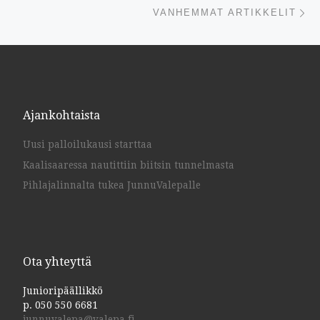
V
VANHEMMAT ARTIKKELIT
Ajankohtaista
Uusi palloilukausi starttaa
Kaalisaaressa nautittiin biitsin tunnelmasta
Pihlajalinnalta tukea JunnuValepalle
Ota yhteyttä
Junioripäällikkö
p. 050 550 6681
junnuvalepa@valepa.fi