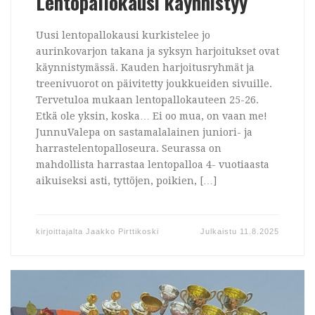
Lentopallokausi käynnistyy
Uusi lentopallokausi kurkistelee jo
aurinkovarjon takana ja syksyn harjoitukset ovat
käynnistymässä. Kauden harjoitusryhmät ja
treenivuorot on päivitetty joukkueiden sivuille.
Tervetuloa mukaan lentopallokauteen 25-26.
Etkä ole yksin, koska… Ei oo mua, on vaan me!
JunnuValepa on sastamalalainen juniori- ja
harrastelentopalloseura. Seurassa on
mahdollista harrastaa lentopalloa 4- vuotiaasta
aikuiseksi asti, tyttöjen, poikien, […]
kirjoittajalta
Jaakko Pirttikoski
Julkaistu
11.8.2025